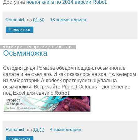
Доступна
новая книга по 2014 версии Robot
.
Romanich
на
01:50
18 комментариев:
Поделиться
четверг, 19 декабря 2013 г.
Осьминожка
Сегодня дядя Рома за обедом пощадил осьминога в
салате и не съел его. И как оказалось не зря, т.к. вечером
из лаборатории Autodesk протянулись щупальца
осьминожки. Встречайте Project Octopus – дополнение
под Excel для связи с
Robot
.
Romanich
на
16:47
4 комментария:
Поделиться