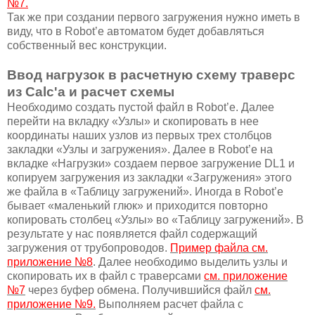
№7.
Так же при создании первого загружения нужно иметь в
виду, что в Robot’е автоматом будет добавляться
собственный вес конструкции.
Ввод нагрузок в расчетную схему траверс
из Calc'а и расчет схемы
Необходимо создать пустой файл в Robot’е. Далее
перейти на вкладку «Узлы» и скопировать в нее
координаты наших узлов из первых трех столбцов
закладки «Узлы и загружения». Далее в Robot’е на
вкладке «Нагрузки» создаем первое загружение DL1 и
копируем загружения из закладки «Загружения» этого
же файла в «Таблицу загружений». Иногда в Robot’е
бывает «маленький глюк» и приходится повторно
копировать столбец «Узлы» во «Таблицу загружений». В
результате у нас появляется файл содержащий
загружения от трубопроводов.
Пример файла см.
приложение №8
. Далее необходимо выделить узлы и
скопировать их в файл с траверсами
см. приложение
№7
через буфер обмена. Получившийся файл
см.
приложение №9.
Выполняем расчет файла с