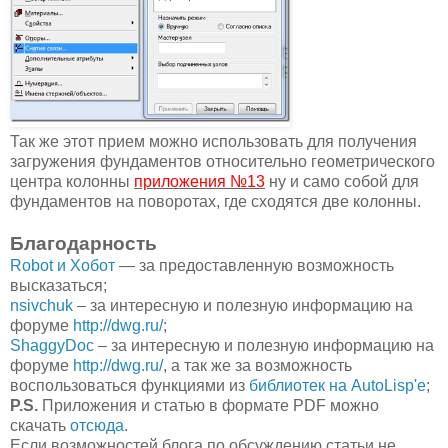
Так же этот прием можно использовать для получения
загружения фундаментов относительно геометрического
центра колонны
приложения №13
ну и само собой для
фундаментов на поворотах, где сходятся две колонны.
Благодарность
Robot и Хобот
— за предоставленную возможность
высказаться;
nsivchuk
– за интересную и полезную информацию на
форуме
http://dwg.ru/
;
ShaggyDoc
– за интересную и полезную информацию на
форуме
http://dwg.ru/
, а так же за возможность
воспользоваться функциями из
библиотек
на
AutoLisp'
е
;
P.S.
Приложения и статью в формате PDF можно
скачать
отсюда
.
Если возможностей блога по обсуждению статьи не