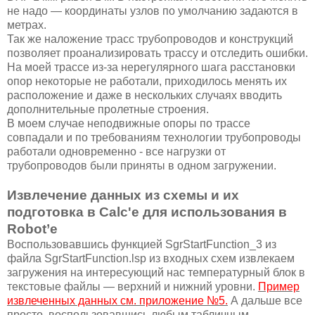
не надо — координаты узлов по умолчанию задаются в
метрах.
Так же наложение трасс трубопроводов и конструкций
позволяет проанализировать трассу и отследить ошибки.
На моей трассе из-за нерегулярного шага расстановки
опор некоторые не работали, приходилось менять их
расположение и даже в нескольких случаях вводить
дополнительные пролетные строения.
В моем случае неподвижные опоры по трассе
совпадали и по требованиям технологии трубопроводы
работали одновременно - все нагрузки от
трубопроводов были приняты в одном загружении.
Извлечение данных из схемы и их
подготовка в Calc'е для использования в
Robot’е
Воспользовавшись функцией SgrStartFunction_3 из
файла SgrStartFunction.lsp из входных схем извлекаем
загружения на интересующий нас температурный блок в
текстовые файлы — верхний и нижний уровни.
Пример
извлеченных данных см. приложение №5.
А дальше все
просто, воспользовавшись любым табличным