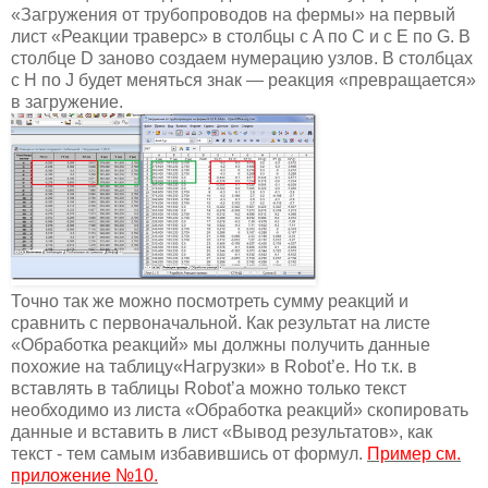
«Загружения от трубопроводов на фермы» на первый
лист «Реакции траверс» в столбцы с A по C и с E по G. В
столбце D заново создаем нумерацию узлов. В столбцах
с H по J будет меняться знак — реакция «превращается»
в загружение.
Точно так же можно посмотреть сумму реакций и
сравнить с первоначальной. Как результат на листе
«Обработка реакций» мы должны получить данные
похожие на таблицу«Нагрузки» в Robot’е. Но т.к. в
вставлять в таблицы Robot’а можно только текст
необходимо из листа «Обработка реакций» скопировать
данные и вставить в лист «Вывод результатов», как
текст - тем самым избавившись от формул.
Пример см.
приложение №10.