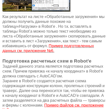
Как результат на листе «Обработанные загружения» мы
должны получить данные похожие на
таблицу«Нагрузки» в Robot’е . Но т.к. вставлять в
таблицы Robot’а можно только текст необходимо из
листа «Обработанные загружения» скопировать данные
и вставить в лист «Загружения», как текст - тем самым
избавившись от формул.
Пример подготовленных
данных см. приложение №6.
Подготовка расчетных схем в Robot’е
Задачей данного этапа является подготовка расчетных
схем. Причем привязка «к началу координат» в Robot’е
должна совпадать с AutoCAD'ом.
Заранее в Robot’е создается расчетная схема
содержащая конструкции колонн, пролетных строений и
траверс. Далее она переносится так, чтобы ее привязка
к началу координат в Robot’е и AutoCAD'е совпадали. А
затем разделяется на два расчетных файла — траверсы
и фермы с колоннами.
Пример файлов см. приложение