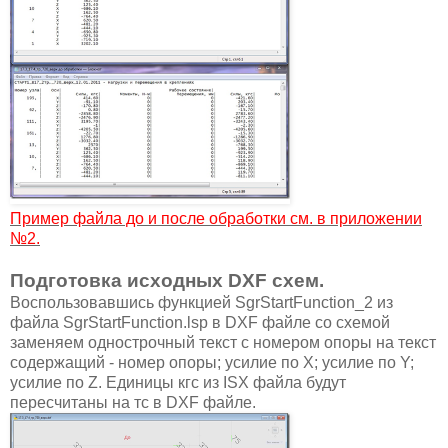
Пример файла до и после обработки см. в приложении
№2.
Подготовка исходных DXF схем.
Воспользовавшись функцией SgrStartFunction_2 из
файла SgrStartFunction.lsp в DXF файле со схемой
заменяем однострочный текст с номером опоры на текст
содержащий - номер опоры; усилие по X; усилие по Y;
усилие по Z. Единицы кгс из ISX файла будут
пересчитаны на тс в DXF файле.