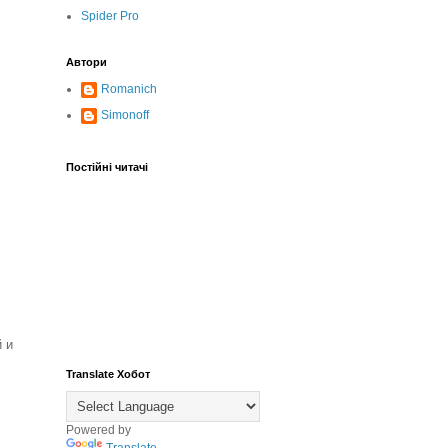
Spider Pro
Автори
Romanich
Simonoff
Постійні читачі
 и
Translate Хобот
Powered by