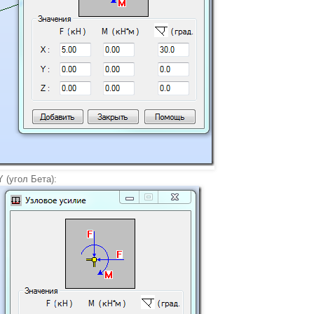
 (угол Бета):