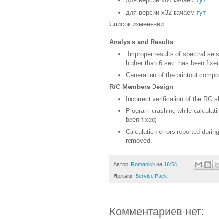
для версии х64 качаем
тут
для версии х32 качаем
тут
Список изменений:
Analysis and Results
Improper results of spectral se
higher than 6 sec. has been fixe
Generation of the printout compo
R/C Members Design
Incorrect verification of the RC s
Program crashing while calculati
been fixed;
Calculation errors reported dur
removed.
Автор:
Romanich
на
16:58
Ярлыки:
Service Pack
Комментариев нет: